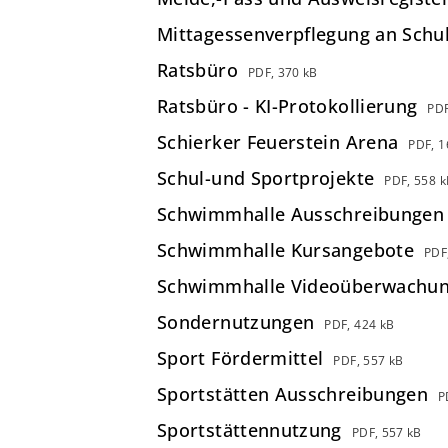
Mittagessenverpflegung an Schu
Ratsbüro
PDF, 370 kB
Ratsbüro - KI-Protokollierung
PDF
Schierker Feuerstein Arena
PDF, 1
Schul-und Sportprojekte
PDF, 558 k
Schwimmhalle Ausschreibungen
Schwimmhalle Kursangebote
PDF
Schwimmhalle Videoüberwachu
Sondernutzungen
PDF, 424 kB
Sport Fördermittel
PDF, 557 kB
Sportstätten Ausschreibungen
P
Sportstättennutzung
PDF, 557 kB