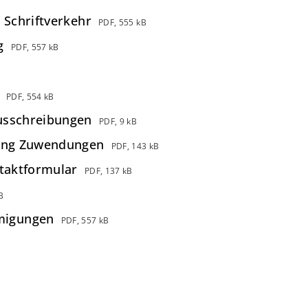
 Schriftverkehr
PDF, 555 kB
g
PDF, 557 kB
PDF, 554 kB
usschreibungen
PDF, 9 kB
rung Zuwendungen
PDF, 143 kB
ntaktformular
PDF, 137 kB
B
migungen
PDF, 557 kB