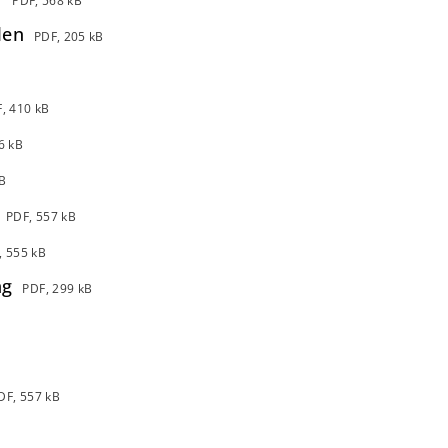
PDF, 568 kB
len
PDF, 205 kB
, 410 kB
6 kB
B
PDF, 557 kB
, 555 kB
ng
PDF, 299 kB
DF, 557 kB