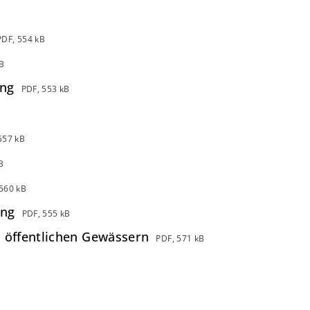
PDF, 554 kB
B
ung
PDF, 553 kB
557 kB
B
560 kB
ung
PDF, 555 kB
 öffentlichen Gewässern
PDF, 571 kB