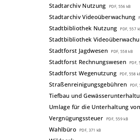
Stadtarchiv Nutzung
PDF, 556 kB
Stadtarchiv Videoüberwachung
Stadtbibliothek Nutzung
PDF, 557 k
Stadtbibliothek Videoüberwach
Stadtforst Jagdwesen
PDF, 558 kB
Stadtforst Rechnungswesen
PDF, 
Stadtforst Wegenutzung
PDF, 558 k
Straßenreinigungsgebühren
PDF, 
Tiefbau und Gewässerunterhalt
Umlage für die Unterhaltung von
Vergnügungssteuer
PDF, 559 kB
Wahlbüro
PDF, 371 kB