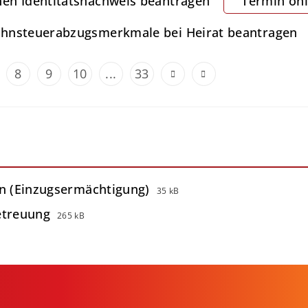
hen Identitätsnachweis beantragen
Termin onl
ohnsteuerabzugsmerkmale bei Heirat beantragen
8
9
10
...
33
in (Einzugsermächtigung)
35 kB
etreuung
265 kB