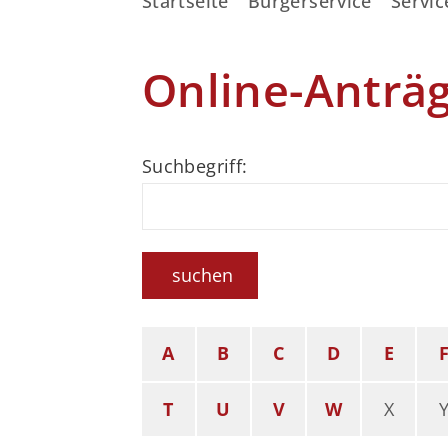
Startseite
Bürgerservice
Servic
Online-Anträ
Suchbegriff:
suchen
A
B
C
D
E
T
U
V
W
X