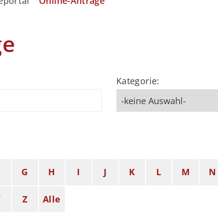
eportal
Online-Anträge
ge
Kategorie:
F
G
H
I
J
K
L
M
N
Y
Z
Alle