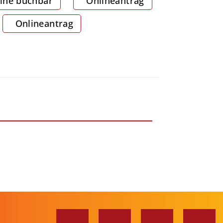
ine buchbar
Onlineantrag
Onlineantrag