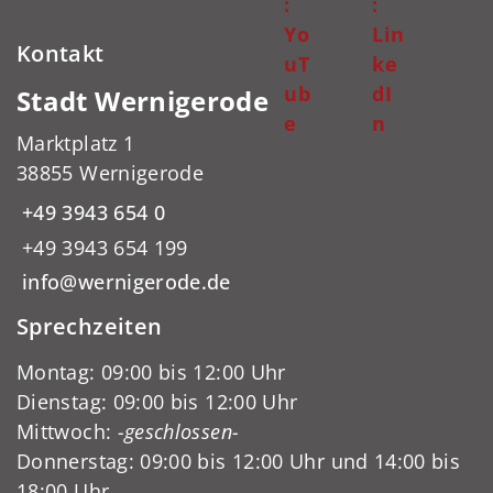
:
:
Yo
Lin
Kontakt
uT
ke
ub
dI
Stadt Wernigerode
e
n
Marktplatz 1
38855 Wernigerode
+49 3943 654 0
+49 3943 654 199
info@wernigerode.de
Sprechzeiten
Montag: 09:00 bis 12:00 Uhr
Dienstag: 09:00 bis 12:00 Uhr
Mittwoch:
-geschlossen-
Donnerstag: 09:00 bis 12:00 Uhr und 14:00 bis
18:00 Uhr