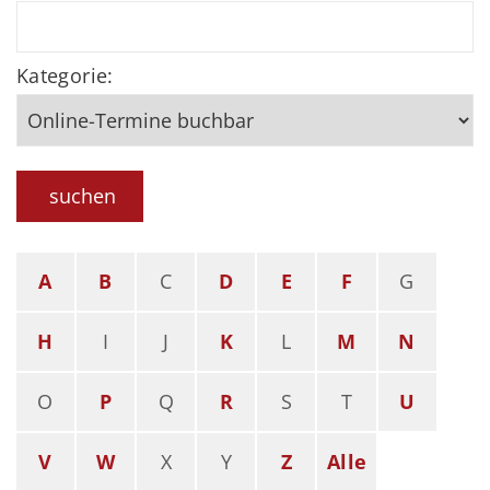
Kategorie:
suchen
A
B
C
D
E
F
G
H
I
J
K
L
M
N
O
P
Q
R
S
T
U
V
W
X
Y
Z
Alle