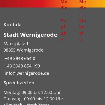
Me
Me
dia
dia
:
:
Yo
Lin
Kontakt
uT
ke
ub
dI
Stadt Wernigerode
e
n
Marktplatz 1
38855 Wernigerode
+49 3943 654 0
+49 3943 654 199
info@wernigerode.de
Sprechzeiten
Montag: 09:00 bis 12:00 Uhr
Dienstag: 09:00 bis 12:00 Uhr
Mittwoch:
-geschlossen-