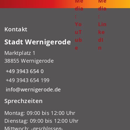
Me
Me
dia
dia
:
:
Yo
Lin
Kontakt
uT
ke
ub
dI
Stadt Wernigerode
e
n
Marktplatz 1
38855 Wernigerode
+49 3943 654 0
+49 3943 654 199
info@wernigerode.de
Sprechzeiten
Montag: 09:00 bis 12:00 Uhr
Dienstag: 09:00 bis 12:00 Uhr
Mittwoch:
-geschlossen-