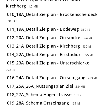
Kirchberg
1.5 MB
010_18A_Detail Zielplan - Brockenscheideck
313 kB
011_19A_Detail Zielplan - Bodeweg
319 kB
012_20A_Detail Zielplan - Ortsmitte
564 kB
013_21A_Detail Zielplan - Kirchberg
430 kB
014_22A_Detail Zielplan - Eisstadion
355 kB
015_23A_Detail Zielplan - Unterschierke
392 kB
016_24A_Detail Zielplan - Ortseingang
283 kB
017_25A_26A_Nutzungsplan Ziel
2.9 MB
018_27A_Schema Hagenstrasse
161 kB
019_28A_Schema Ortseingang
131 kB