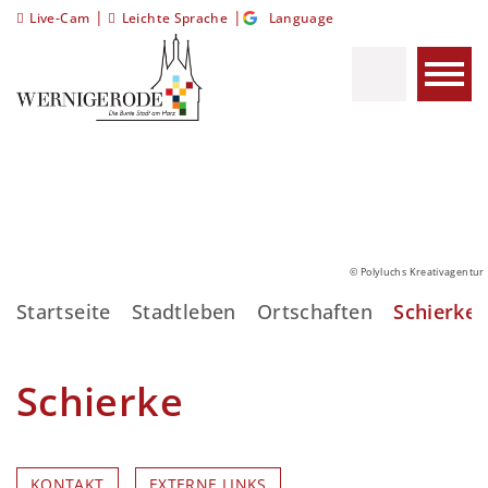
|
|
Live-Cam
Leichte Sprache
Language
© Polyluchs Kreativagentur
Startseite
Stadtleben
Ortschaften
Schierke
Schierke
KONTAKT
EXTERNE LINKS