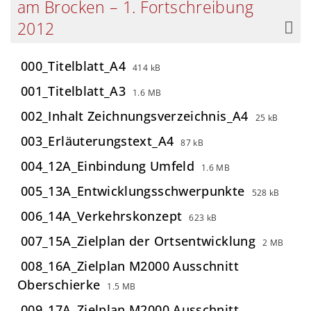
am Brocken – 1. Fortschreibung
2012
000_Titelblatt_A4
414 kB
001_Titelblatt_A3
1.6 MB
002_Inhalt Zeichnungsverzeichnis_A4
25 kB
003_Erläuterungstext_A4
87 kB
004_12A_Einbindung Umfeld
1.6 MB
005_13A_Entwicklungsschwerpunkte
528 kB
006_14A_Verkehrskonzept
623 kB
007_15A_Zielplan der Ortsentwicklung
2 MB
008_16A_Zielplan M2000 Ausschnitt
Oberschierke
1.5 MB
009_17A_Zielplan M2000 Ausschnitt