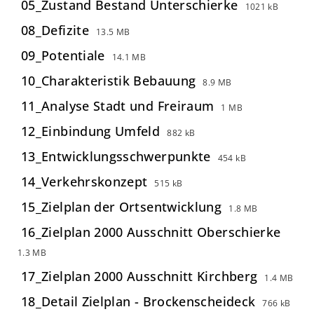
05_Zustand Bestand Unterschierke
1021 kB
08_Defizite
13.5 MB
09_Potentiale
14.1 MB
10_Charakteristik Bebauung
8.9 MB
11_Analyse Stadt und Freiraum
1 MB
12_Einbindung Umfeld
882 kB
13_Entwicklungsschwerpunkte
454 kB
14_Verkehrskonzept
515 kB
15_Zielplan der Ortsentwicklung
1.8 MB
16_Zielplan 2000 Ausschnitt Oberschierke
1.3 MB
17_Zielplan 2000 Ausschnitt Kirchberg
1.4 MB
18_Detail Zielplan - Brockenscheideck
766 kB