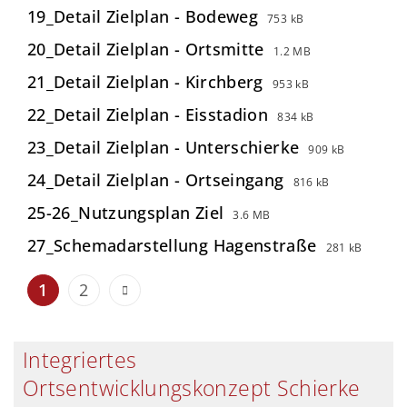
19_Detail Zielplan - Bodeweg
753 kB
20_Detail Zielplan - Ortsmitte
1.2 MB
21_Detail Zielplan - Kirchberg
953 kB
22_Detail Zielplan - Eisstadion
834 kB
23_Detail Zielplan - Unterschierke
909 kB
24_Detail Zielplan - Ortseingang
816 kB
25-26_Nutzungsplan Ziel
3.6 MB
27_Schemadarstellung Hagenstraße
281 kB
1
2
Integriertes
Ortsentwicklungskonzept Schierke