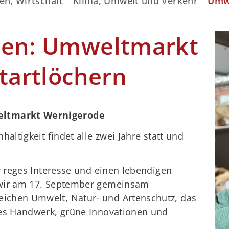
en, Wirtschaft
Klima, Umwelt und Verkehr
Umw
hen: Umweltmarkt
Startlöchern
ltmarkt Wernigerode
haltigkeit findet alle zwei Jahre statt und
hr reges Interesse und einen lebendigen
 wir am 17. September gemeinsam
ichen Umwelt, Natur- und Artenschutz, das
les Handwerk, grüne Innovationen und