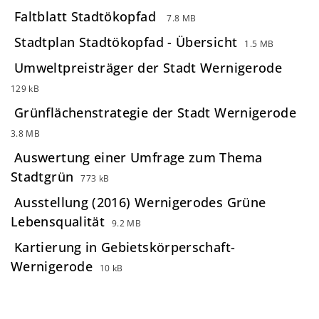
Faltblatt Stadtökopfad
7.8 MB
Stadtplan Stadtökopfad - Übersicht
1.5 MB
Umweltpreisträger der Stadt Wernigerode
129 kB
Grünflächenstrategie der Stadt Wernigerode
3.8 MB
Auswertung einer Umfrage zum Thema
Stadtgrün
773 kB
Ausstellung (2016) Wernigerodes Grüne
Lebensqualität
9.2 MB
Kartierung in Gebietskörperschaft-
Wernigerode
10 kB