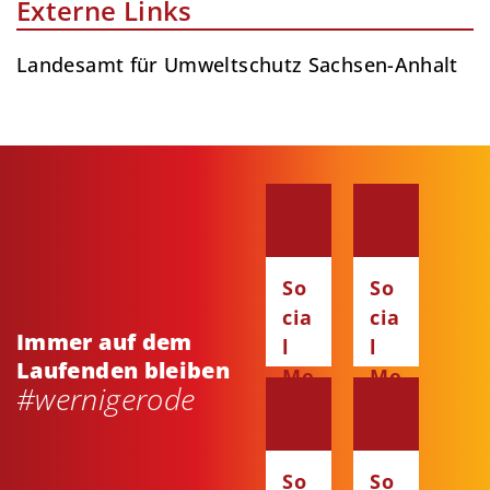
Externe Links
Lan­des­amt für Um­welt­schutz Sachsen-Anhalt
So
So
cia
cia
Immer auf dem
l
l
Laufenden bleiben
Me
Me
#wernigerode
dia
dia
:
:
Fa
Ins
So
So