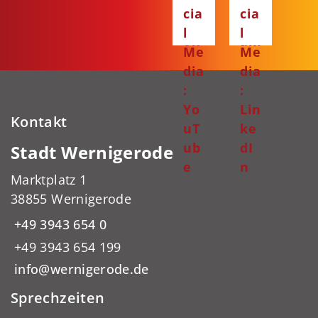
ce
ta
cia
cia
bo
gr
l
l
ok
am
Me
Me
dia
dia
:
:
Yo
Lin
Kontakt
uT
ke
ub
dI
Stadt Wernigerode
e
n
Marktplatz 1
38855 Wernigerode
+49 3943 654 0
+49 3943 654 199
info@wernigerode.de
Sprechzeiten