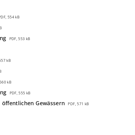
PDF, 554 kB
B
ung
PDF, 553 kB
557 kB
B
560 kB
ung
PDF, 555 kB
 öffentlichen Gewässern
PDF, 571 kB