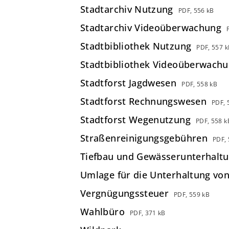
Stadtarchiv Nutzung
PDF, 556 kB
Stadtarchiv Videoüberwachung
Stadtbibliothek Nutzung
PDF, 557 k
Stadtbibliothek Videoüberwach
Stadtforst Jagdwesen
PDF, 558 kB
Stadtforst Rechnungswesen
PDF, 
Stadtforst Wegenutzung
PDF, 558 k
Straßenreinigungsgebühren
PDF, 
Tiefbau und Gewässerunterhalt
Umlage für die Unterhaltung von
Vergnügungssteuer
PDF, 559 kB
Wahlbüro
PDF, 371 kB