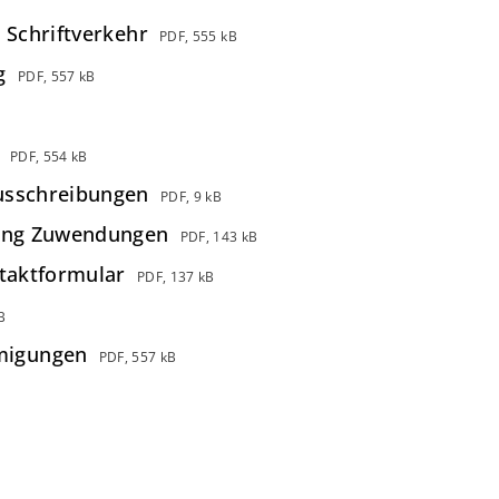
 Schriftverkehr
PDF, 555 kB
g
PDF, 557 kB
PDF, 554 kB
usschreibungen
PDF, 9 kB
rung Zuwendungen
PDF, 143 kB
ntaktformular
PDF, 137 kB
B
migungen
PDF, 557 kB