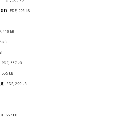
PDF, 568 kB
len
PDF, 205 kB
, 410 kB
6 kB
B
PDF, 557 kB
, 555 kB
ng
PDF, 299 kB
DF, 557 kB