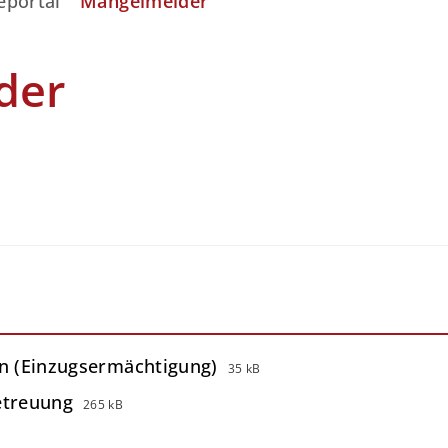
eportal
Mängelmelder
der
in (Einzugsermächtigung)
35 kB
etreuung
265 kB