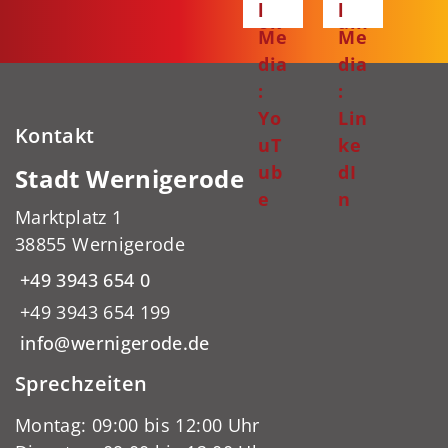
l
l
ok
am
Me
Me
dia
dia
:
:
Yo
Lin
Kontakt
uT
ke
ub
dI
Stadt Wernigerode
e
n
Marktplatz 1
38855 Wernigerode
+49 3943 654 0
+49 3943 654 199
info@wernigerode.de
Sprechzeiten
Montag: 09:00 bis 12:00 Uhr