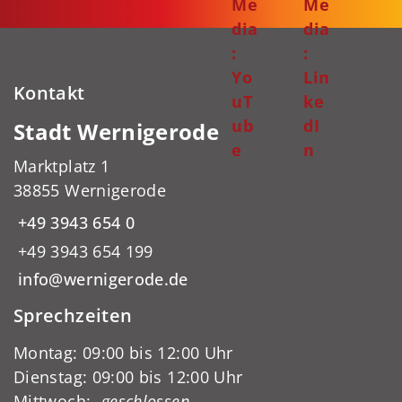
Me
Me
dia
dia
:
:
Yo
Lin
Kontakt
uT
ke
ub
dI
Stadt Wernigerode
e
n
Marktplatz 1
38855 Wernigerode
+49 3943 654 0
+49 3943 654 199
info@wernigerode.de
Sprechzeiten
Montag: 09:00 bis 12:00 Uhr
Dienstag: 09:00 bis 12:00 Uhr
Mittwoch:
-geschlossen-