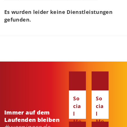
Es wurden leider keine Dienstleistungen
gefunden.
So
So
cia
cia
Immer auf dem
l
l
Laufenden bleiben
Me
Me