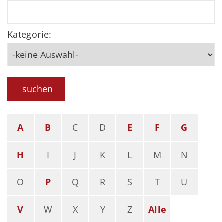
Kategorie:
suchen
A
B
C
D
E
F
G
H
I
J
K
L
M
N
O
P
Q
R
S
T
U
V
W
X
Y
Z
Alle