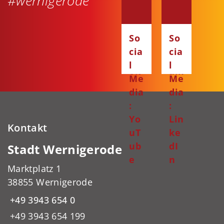
#wernigerode
dia
dia
:
:
Fa
Ins
So
So
ce
ta
cia
cia
bo
gr
l
l
ok
am
Me
Me
dia
dia
:
:
Yo
Lin
Kontakt
uT
ke
ub
dI
Stadt Wernigerode
e
n
Marktplatz 1
38855 Wernigerode
+49 3943 654 0
+49 3943 654 199