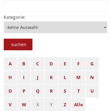
Kategorie:
suchen
A
B
C
D
E
F
G
H
I
J
K
L
M
N
O
P
Q
R
S
T
U
V
W
X
Y
Z
Alle