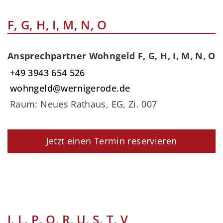
F, G, H, I, M, N, O
Ansprechpartner Wohngeld F, G, H, I, M, N, O
+49 3943 654 526
wohngeld@wernigerode.de
Raum: Neues Rathaus, EG, Zi. 007
Jetzt einen Termin reservieren
J, L, P, Q, R, U, S, T, V