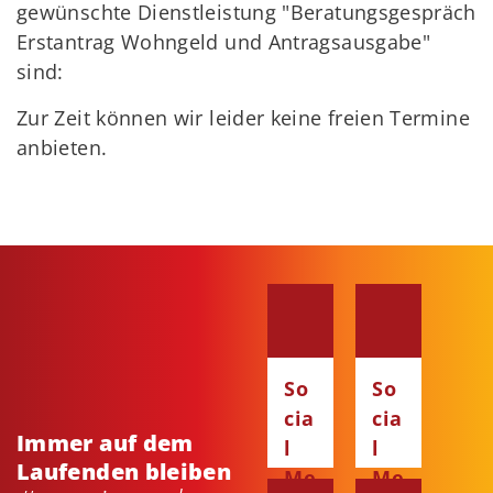
gewünschte Dienstleistung "Beratungsgespräch
Erstantrag Wohngeld und Antragsausgabe"
sind:
Zur Zeit können wir leider keine freien Termine
anbieten.
So
So
cia
cia
Immer auf dem
l
l
Laufenden bleiben
Me
Me