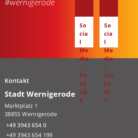
#wernigerode
dia
dia
:
:
Fa
Ins
So
So
ce
ta
cia
cia
bo
gr
l
l
ok
am
Me
Me
dia
dia
:
:
Yo
Lin
Kontakt
uT
ke
ub
dI
Stadt Wernigerode
e
n
Marktplatz 1
38855 Wernigerode
+49 3943 654 0
+49 3943 654 199