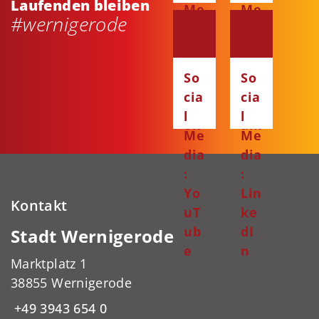
Laufenden bleiben
Me
Me
#wernigerode
dia
dia
:
:
Fa
Ins
So
So
ce
ta
cia
cia
bo
gr
l
l
ok
am
Me
Me
dia
dia
:
:
Yo
Lin
Kontakt
uT
ke
ub
dI
Stadt Wernigerode
e
n
Marktplatz 1
38855 Wernigerode
+49 3943 654 0