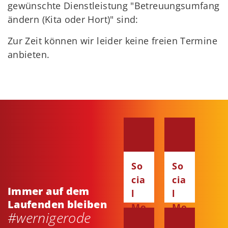
gewünschte Dienstleistung "Betreuungsumfang
ändern (Kita oder Hort)" sind:
Zur Zeit können wir leider keine freien Termine
anbieten.
So
So
cia
cia
Immer auf dem
l
l
Laufenden bleiben
Me
Me
#wernigerode
dia
dia