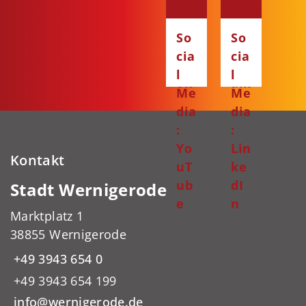
:
:
Fa
Ins
So
So
ce
ta
cia
cia
bo
gr
l
l
ok
am
Me
Me
dia
dia
:
:
Yo
Lin
Kontakt
uT
ke
ub
dI
Stadt Wernigerode
e
n
Marktplatz 1
38855 Wernigerode
+49 3943 654 0
+49 3943 654 199
info@wernigerode.de