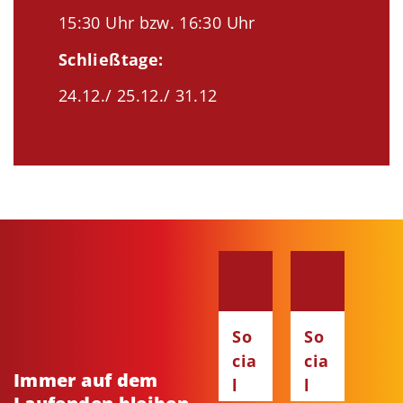
15:30 Uhr bzw. 16:30 Uhr
Schließtage:
24.12./ 25.12./ 31.12
So
So
cia
cia
Immer auf dem
l
l