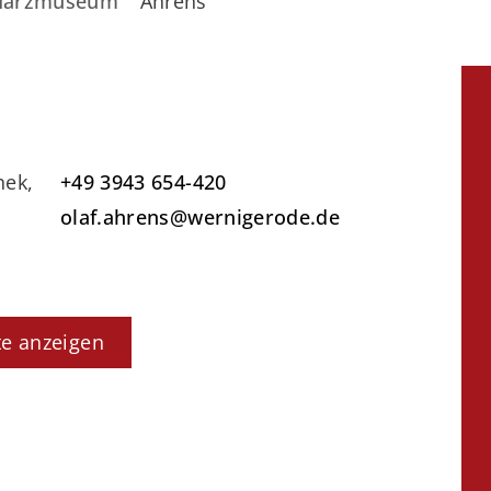
Harzmuseum
Ahrens
hek,
+49 3943 654-420
olaf.ahrens@wernigerode.de
te anzeigen