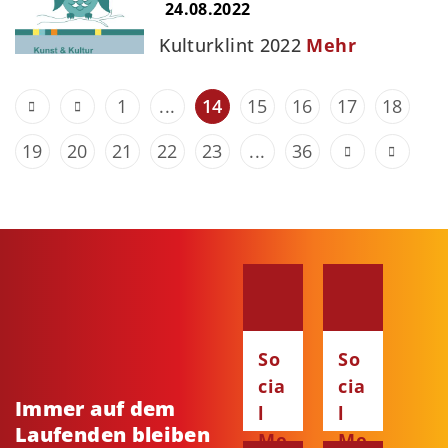
24.08.2022
Kulturklint 2022
Mehr
1
...
14
15
16
17
18
19
20
21
22
23
...
36
So
So
cia
cia
Immer auf dem
l
l
Laufenden bleiben
Me
Me