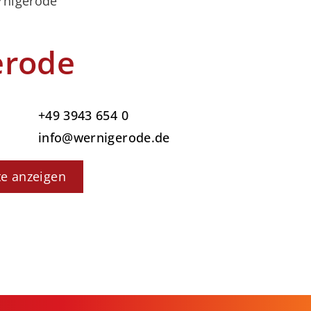
rnigerode
erode
+49 3943 654 0
info@wernigerode.de
te anzeigen