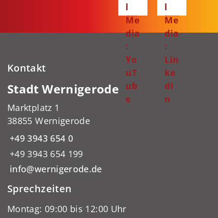
l
l
ok
am
Me
Me
dia
dia
:
:
Yo
Lin
Kontakt
uT
ke
ub
dI
Stadt Wernigerode
e
n
Marktplatz 1
38855 Wernigerode
+49 3943 654 0
+49 3943 654 199
info@wernigerode.de
Sprechzeiten
Montag: 09:00 bis 12:00 Uhr