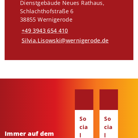
Dienstgebäude Neues Rathaus,
Schlachthofstraße 6
38855 Wernigerode
+49 3943 654 410
Silvia.Lisowski@wernigerode.de
So
So
cia
cia
Immer auf dem
l
l