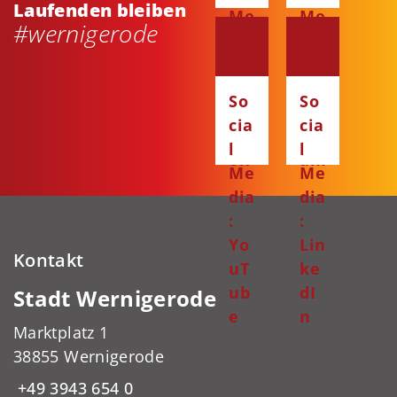
Laufenden bleiben
Me
Me
#wernigerode
dia
dia
:
:
Fa
Ins
So
So
ce
ta
cia
cia
bo
gr
l
l
ok
am
Me
Me
dia
dia
:
:
Yo
Lin
Kontakt
uT
ke
ub
dI
Stadt Wernigerode
e
n
Marktplatz 1
38855 Wernigerode
+49 3943 654 0