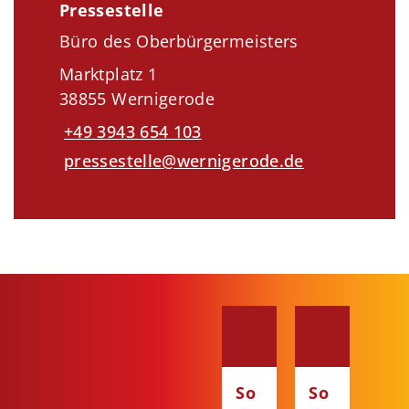
Pressestelle
Büro des Oberbürgermeisters
Marktplatz 1
38855 Wernigerode
+49 3943 654 103
pressestelle@wernigerode.de
So
So