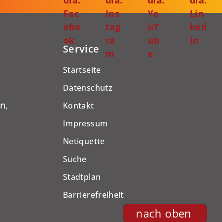
Fac
Ins
Yo
Lin
ebo
tag
uT
ked
ok
ra
ub
In
Service
m
e
Startseite
Datenschutz
n,
Kontakt
Impressum
Netiquette
Suche
Stadtplan
Barrierefreiheit
nach oben