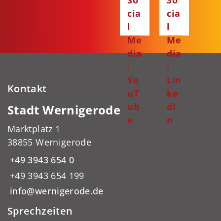
So
So
ce
ta
cia
cia
bo
gr
l
l
ok
am
Me
Me
dia
dia
:
:
Yo
Lin
Kontakt
uT
ke
ub
dI
Stadt Wernigerode
e
n
Marktplatz 1
38855 Wernigerode
+49 3943 654 0
+49 3943 654 199
info@wernigerode.de
Sprechzeiten