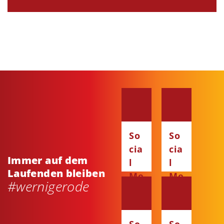
So
So
cia
cia
Immer auf dem
l
l
Laufenden bleiben
Me
Me
#wernigerode
dia
dia
:
:
Fa
Ins