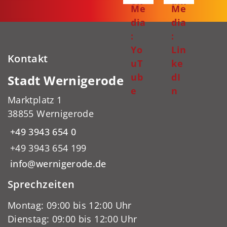
ok
am
Me
Me
dia
dia
:
:
Yo
Lin
Kontakt
uT
ke
ub
dI
Stadt Wernigerode
e
n
Marktplatz 1
38855 Wernigerode
+49 3943 654 0
+49 3943 654 199
info@wernigerode.de
Sprechzeiten
Montag: 09:00 bis 12:00 Uhr
Dienstag: 09:00 bis 12:00 Uhr