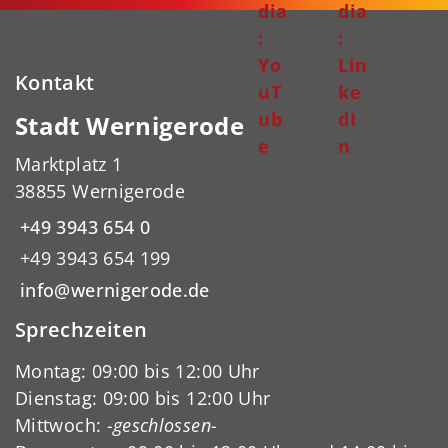
dia
dia
:
:
Yo
Lin
Kontakt
uT
ke
ub
dI
Stadt Wernigerode
e
n
Marktplatz 1
38855 Wernigerode
+49 3943 654 0
+49 3943 654 199
info@wernigerode.de
Sprechzeiten
Montag: 09:00 bis 12:00 Uhr
Dienstag: 09:00 bis 12:00 Uhr
Mittwoch:
-geschlossen-