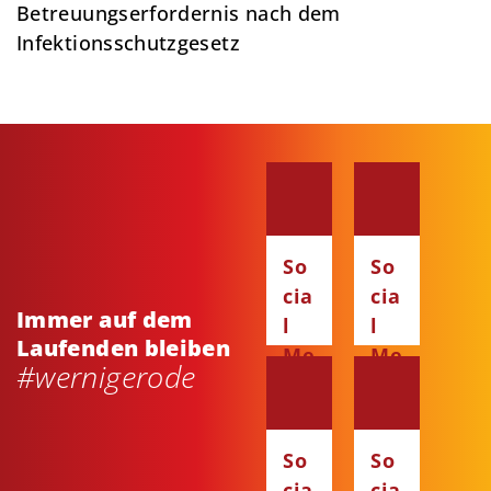
Betreuungserfordernis nach dem
Infektionsschutzgesetz
So
So
cia
cia
Immer auf dem
l
l
Laufenden bleiben
Me
Me
#wernigerode
dia
dia
:
:
Fa
Ins
So
So
ce
ta
cia
cia