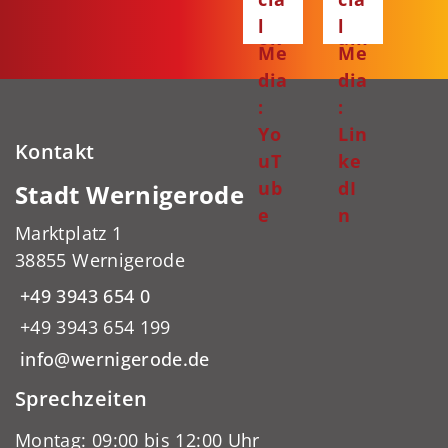
bo
gr
l
l
ok
am
Me
Me
dia
dia
:
:
Yo
Lin
Kontakt
uT
ke
ub
dI
Stadt Wernigerode
e
n
Marktplatz 1
38855 Wernigerode
+49 3943 654 0
+49 3943 654 199
info@wernigerode.de
Sprechzeiten
Montag: 09:00 bis 12:00 Uhr