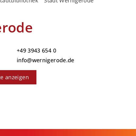
tadtbibliothek
Stadt Wernigerode
erode
+49 3943 654 0
info@wernigerode.de
te anzeigen