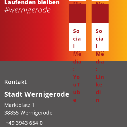
Laufenden bleiben
Me
Me
#wernigerode
dia
dia
:
:
Fa
Ins
So
So
ce
ta
cia
cia
bo
gr
l
l
ok
am
Me
Me
dia
dia
:
:
Yo
Lin
Kontakt
uT
ke
ub
dI
Stadt Wernigerode
e
n
Marktplatz 1
38855 Wernigerode
+49 3943 654 0