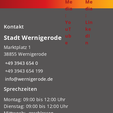
Me
Me
dia
dia
:
:
Yo
Lin
Kontakt
uT
ke
ub
dI
Stadt Wernigerode
e
n
Marktplatz 1
38855 Wernigerode
+49 3943 654 0
+49 3943 654 199
info@wernigerode.de
Sprechzeiten
Montag: 09:00 bis 12:00 Uhr
Dienstag: 09:00 bis 12:00 Uhr
Mittwoch:
-geschlossen-