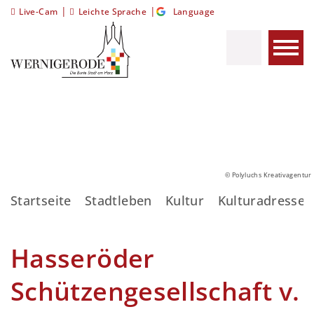
|
|
Live-Cam
Leichte Sprache
Language
© Polyluchs Kreativagentur
Startseite
Stadtleben
Kultur
Kulturadressen
Hasseröder
Schützengesellschaft v.