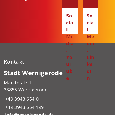
:
:
Fa
Ins
So
So
ce
ta
cia
cia
bo
gr
l
l
ok
am
Me
Me
dia
dia
:
:
Yo
Lin
Kontakt
uT
ke
ub
dI
Stadt Wernigerode
e
n
Marktplatz 1
38855 Wernigerode
+49 3943 654 0
+49 3943 654 199