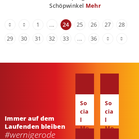
Schöpwinkel
Mehr
1
...
24
25
26
27
28
29
30
31
32
33
...
36
So
So
cia
cia
Immer auf dem
l
l
Laufenden bleiben
Me
Me
#wernigerode
dia
dia