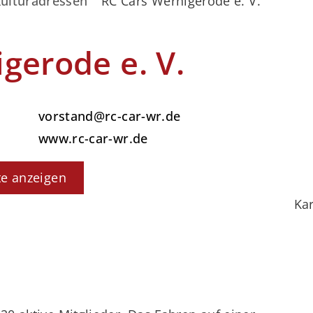
ulturadressen
RC Cars Wernigerode e. V.
gerode e. V.
vorstand@rc-car-wr.de
www.rc-car-wr.de
te anzeigen
Kar