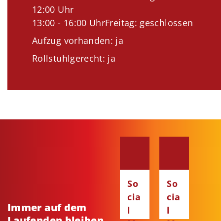
12:00 Uhr
13:00 - 16:00 UhrFreitag: geschlossen
Aufzug vorhanden: ja
Rollstuhlgerecht: ja
So
So
cia
cia
Immer auf dem
l
l
Laufenden bleiben