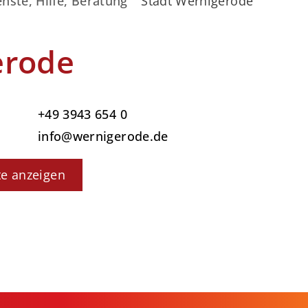
nste, Hilfe, Beratung
Stadt Wernigerode
erode
+49 3943 654 0
info@wernigerode.de
te anzeigen