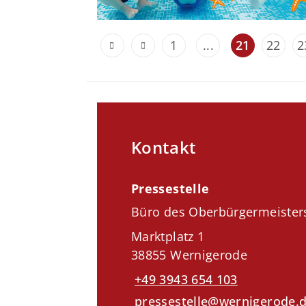
1
...
21
22
2
Kontakt
Pressestelle
Büro des Oberbürgermeister
Marktplatz 1
38855 Wernigerode
+49 3943 654 103
pressestelle@wernigerode.