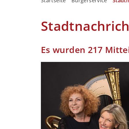
Startseite
Bürgerservice
Stadt
Stadtnachric
Es wurden 217 Mitte