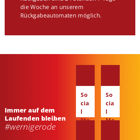
die Woche an unserem
Rückgabeautomaten möglich.
So
So
cia
cia
Immer auf dem
l
l
Laufenden bleiben
Me
Me
#wernigerode
dia
dia
:
: