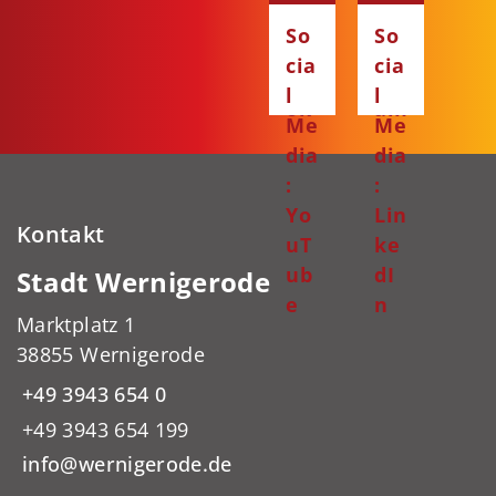
Fa
Ins
So
So
ce
ta
cia
cia
bo
gr
l
l
ok
am
Me
Me
dia
dia
:
:
Yo
Lin
Kontakt
uT
ke
ub
dI
Stadt Wernigerode
e
n
Marktplatz 1
38855 Wernigerode
+49 3943 654 0
+49 3943 654 199
info@wernigerode.de