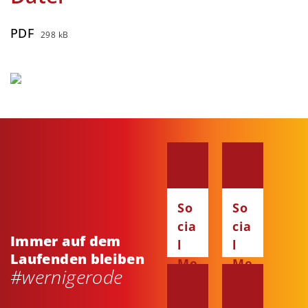
PDF
298 kB
So
So
cia
cia
Immer auf dem
l
l
Laufenden bleiben
Me
Me
#wernigerode
dia
dia
:
: