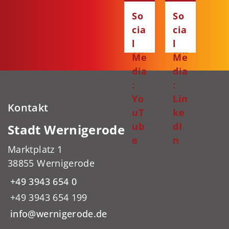
Fa
Ins
So
So
ce
ta
cia
cia
bo
gr
l
l
ok
am
Me
Me
dia
dia
:
:
Yo
Lin
Kontakt
uT
ke
ub
dI
Stadt Wernigerode
e
n
Marktplatz 1
38855 Wernigerode
+49 3943 654 0
+49 3943 654 199
info@wernigerode.de