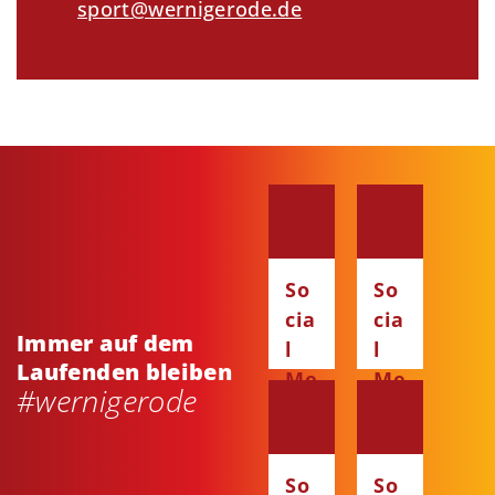
sport@wernigerode.de
So
So
cia
cia
Immer auf dem
l
l
Laufenden bleiben
Me
Me
#wernigerode
dia
dia
:
:
Fa
Ins
So
So