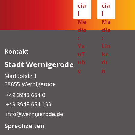
ce
ta
cia
cia
bo
gr
l
l
ok
am
Me
Me
dia
dia
:
:
Yo
Lin
Kontakt
uT
ke
ub
dI
Stadt Wernigerode
e
n
Marktplatz 1
38855 Wernigerode
+49 3943 654 0
+49 3943 654 199
info@wernigerode.de
Sprechzeiten