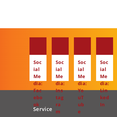
Soc
Soc
Soc
Soc
ial
ial
ial
ial
Me
Me
Me
Me
dia:
dia:
dia:
dia:
Fac
Ins
Yo
Lin
ebo
tag
uT
ked
ok
ra
ub
In
Service
m
e