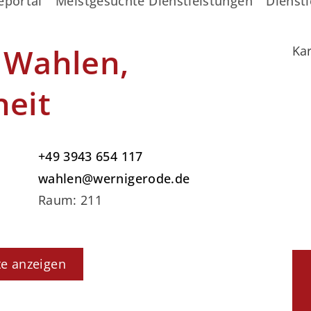
eportal
Meistgesuchte Dienstleistungen
Dienstl
 Wahlen,
Kar
heit
+49 3943 654 117
wahlen@wernigerode.de
Raum: 211
te anzeigen