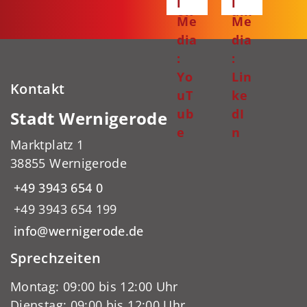
l
l
ok
am
Me
Me
dia
dia
:
:
Yo
Lin
Kontakt
uT
ke
ub
dI
Stadt Wernigerode
e
n
Marktplatz 1
38855 Wernigerode
+49 3943 654 0
+49 3943 654 199
info@wernigerode.de
Sprechzeiten
Montag: 09:00 bis 12:00 Uhr
Dienstag: 09:00 bis 12:00 Uhr