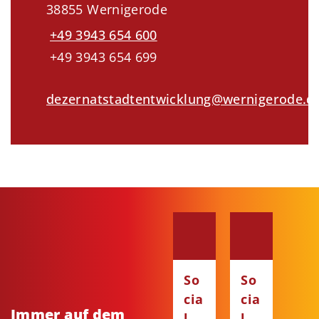
38855 Wernigerode
+49 3943 654 600
+49 3943 654 699
dezernatstadtentwicklung@wernigerode.d
So
So
cia
cia
Immer auf dem
l
l