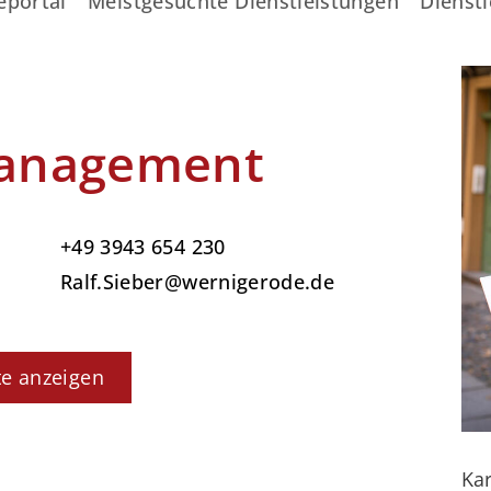
eportal
Meistgesuchte Dienstleistungen
Dienstl
anagement
+49 3943 654 230
Ralf.Sieber@wernigerode.de
te anzeigen
Kar