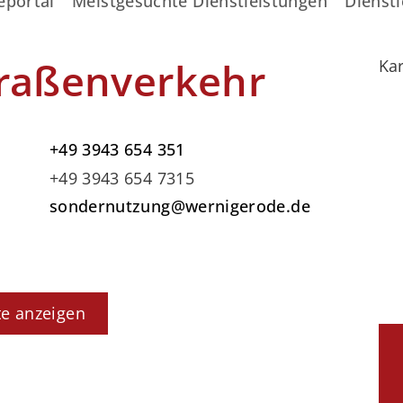
eportal
Meistgesuchte Dienstleistungen
Dienstl
traßenverkehr
Kar
+49 3943 654 351
+49 3943 654 7315
sondernutzung@wernigerode.de
te anzeigen