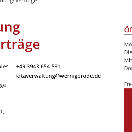
euungsverträge
ung
Öf
rträge
Mo
Di
Mi
ales
+49 3943 654 531
Do
kitaverwaltung@wernigerode.de
Fre
äge
1,