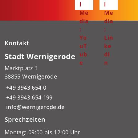
l
l
ok
am
Me
Me
dia
dia
:
:
Yo
Lin
Kontakt
uT
ke
ub
dI
Stadt Wernigerode
e
n
Marktplatz 1
38855 Wernigerode
+49 3943 654 0
+49 3943 654 199
info@wernigerode.de
Sprechzeiten
Montag: 09:00 bis 12:00 Uhr