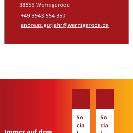
38855 Wernigerode
+49 3943 654 350
andreas.gutjahr@wernigerode.de
So
So
cia
cia
Immer auf dem