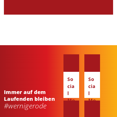
So
So
cia
cia
Immer auf dem
l
l
Laufenden bleiben
Me
Me
#wernigerode
dia
dia
:
: