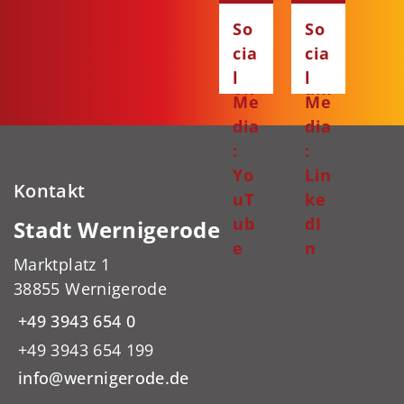
Fa
Ins
So
So
ce
ta
cia
cia
bo
gr
l
l
ok
am
Me
Me
dia
dia
:
:
Yo
Lin
Kontakt
uT
ke
ub
dI
Stadt Wernigerode
e
n
Marktplatz 1
38855 Wernigerode
+49 3943 654 0
+49 3943 654 199
info@wernigerode.de